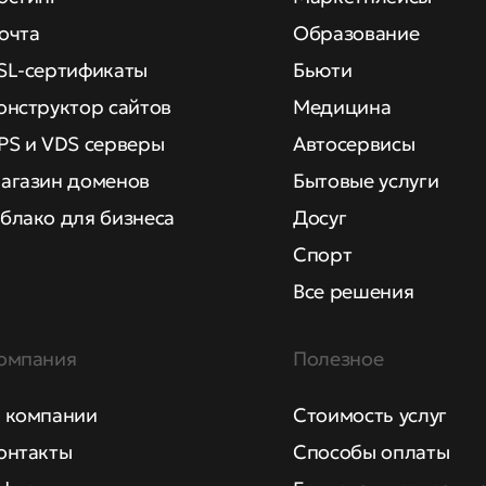
очта
Образование
SL-сертификаты
Бьюти
онструктор сайтов
Медицина
PS и VDS серверы
Автосервисы
агазин доменов
Бытовые услуги
блако для бизнеса
Досуг
Спорт
Все решения
омпания
Полезное
 компании
Стоимость услуг
онтакты
Способы оплаты