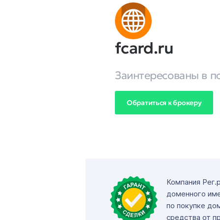
fcard.ru
Заинтересованы в п
Обратиться к брокеру
Компания Рег.
доменного име
по покупке до
средства от п