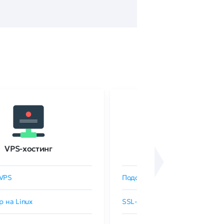
VPS-хостинг
SSL-сертификаты
VPS
Подобрать SSL-сертификат
р на Linux
SSL-сертификаты GlobalSign