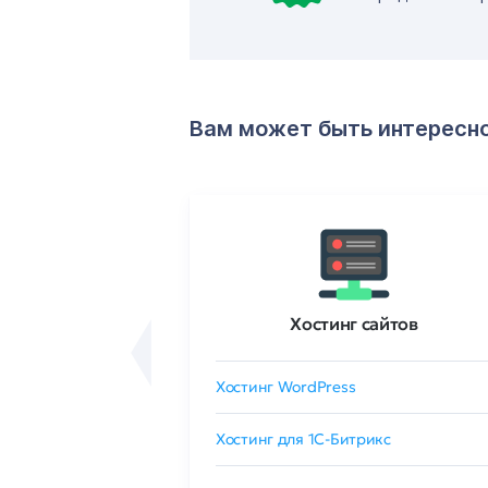
Вам может быть интересн
ртификаты
Хостинг сайтов
сертификат
Хостинг WordPress
 GlobalSign
Хостинг для 1C-Битрикс