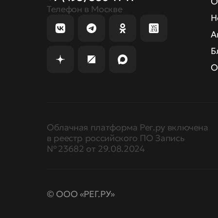
О
Телефон в Москве
Н
А
Б
О
Облачная платформа Рег.ру включена
в реестр российского ПО Запись
№ 23682 от 29.08.2024
© ООО «РЕГ.РУ»