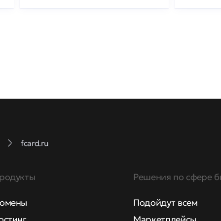
fcard.ru
родукты
Решения по сфере б
омены
Подойдут всем
остинг
Маркетплейсы