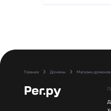
Главная
Домены
Магазин доменов
П
Д
Х