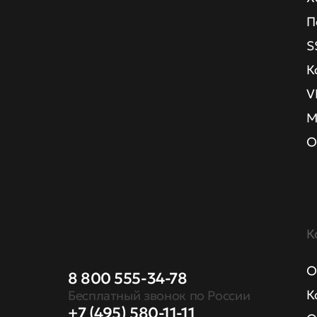
П
S
К
V
М
О
К
О
8 800 555-34-78
К
Бесплатный звонок по России
+7 (495) 580-11-11