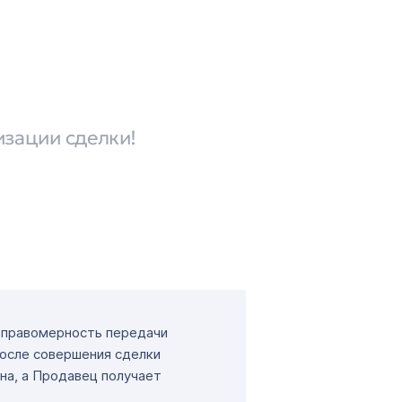
изации сделки!
т правомерность передачи
После совершения сделки
на, а Продавец получает